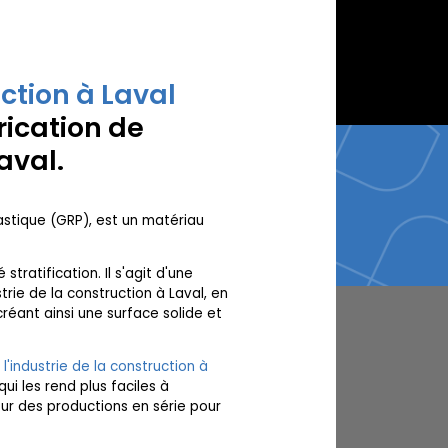
uction à Laval
rication de
aval.
stique (GRP), est un matériau
tratification. Il s'agit d'une
rie de la construction à Laval, en
créant ainsi une surface solide et
 l'industrie de la construction à
ui les rend plus faciles à
pour des productions en série pour