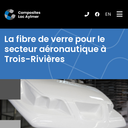
EN
ubmenu (Produits / Services )
La
fibre de verre pour le
secteur aéronautique à
Trois-Rivières