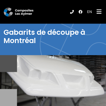
EN
ubmenu (Produits / Services )
Gabarits de découpe à
Montréal