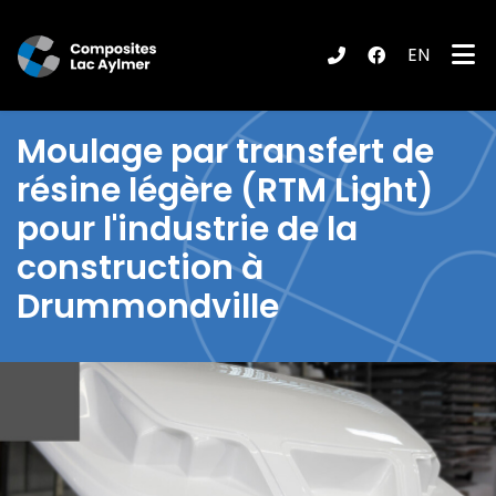
EN
ubmenu (Produits / Services )
Moulage par transfert de
résine légère
(RTM Light)
pour l'industrie de la
construction à
Drummondville