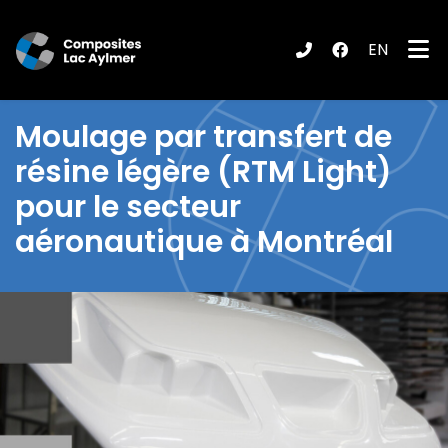
EN
ubmenu (Produits / Services )
Moulage par transfert de
résine légère
(RTM Light)
pour le secteur
aéronautique à Montréal