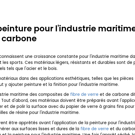
einture pour l'industrie maritime
 carbone
onnaissent une croissance constante pour l'industrie maritime d
t les sports. Ces matériaux légers, résistants et durables sont de pl
 tels que l'acier et le bois.
s matériaux dans des applications esthétiques, telles que les pièce
y ajouter peinture et la finition pour l'industrie maritime.
dustrie maritime des composites de
fibre de verre
et de carbone di
. Tout d'abord, ces matériaux doivent être préparés avant l'applic
er et de polir la surface avec du papier de verre à grains fins pour
illes de résine pour l'industrie maritime.
ent être apprêtés avant l'application de la peinture pour l'industr
rer aux surfaces lisses et dures de la
fibre de verre
et du carbon
 et la peinture pour l'industrie maritime. Une fois l'apprêt séché, la