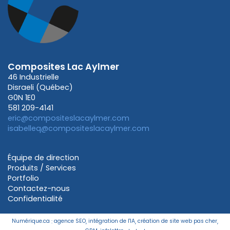
Composites Lac Aylmer
46 Industrielle
Disraeli (Québec)
G0N 1E0
581 209-4141
eric@compositeslacaylmer.com
isabelleq@compositeslacaylmer.com
Équipe de direction
Produits / Services
Portfolio
Contactez-nous
Confidentialité
Numérique.ca
:
agence SEO
,
intégration de l'IA
,
création de site web pas cher
,