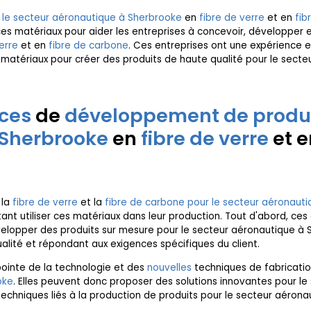
le secteur aéronautique à Sherbrooke
en
fibre de verre
et en
fib
es matériaux pour aider les entreprises à concevoir, développer e
erre
et en
fibre de carbone
. Ces entreprises ont une expérience e
 matériaux pour créer des produits de haute qualité pour le sect
.
ices
de
développement de produi
 Sherbrooke
en
fibre de verre
et e
 la
fibre de verre
et la
fibre de carbone pour le secteur aéronaut
nt utiliser ces matériaux dans leur production. Tout d'abord, ces
elopper des produits sur mesure pour le secteur aéronautique à S
ualité et répondant aux exigences spécifiques du client.
pointe de la technologie et des
nouvelles
techniques de fabricati
oke
. Elles peuvent donc proposer des solutions innovantes pour l
echniques liés à la production de produits pour le secteur aérona