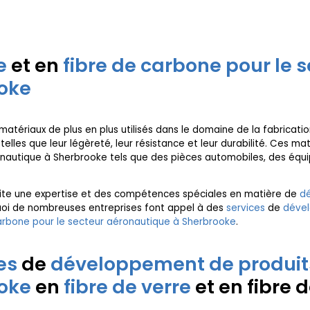
e
et en
fibre de carbone pour le 
oke
atériaux de plus en plus utilisés dans le domaine de la fabricati
elles que leur légèreté, leur résistance et leur durabilité. Ces m
éronautique à Sherbrooke tels que des pièces automobiles, des éq
site une expertise et des compétences spéciales en matière de
dé
uoi de nombreuses entreprises font appel à des
services
de
dével
arbone pour le secteur aéronautique à Sherbrooke
.
es
de
développement de produits
oke
en
fibre de verre
et en fibre 